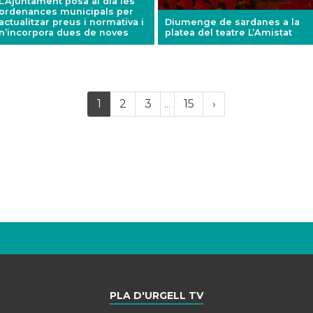
L’Ajuntament posa al dia les
ordenances municipals per
actualitzar preus i normativa i
Diumenge de sardanes a la
n’incorpora dues de noves
platea del teatre L’Amistat
Last
(current)
Próxima
1
2
3
...
15
›
página
PLA D'URGELL TV