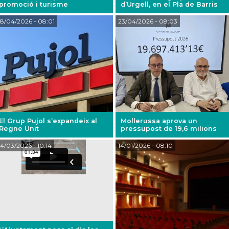
promoció i turisme
d’Urgell, en el Pla de Barris
8/04/2026
- 08:01
23/04/2026
- 08:03
El Grup Pujol s’expandeix al
Mollerussa aprova un
Regne Unit
pressupost de 19,6 milions
4/03/2026
- 10:14
14/01/2026
- 08:10