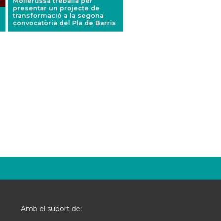
Mollerussa treballa per
presentar un projecte de
transformació a la segona
convocatòria del Pla de Barris
Amb el suport de: