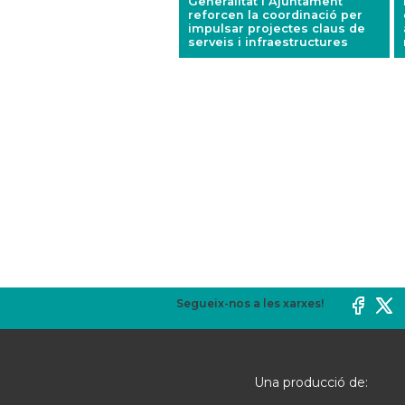
Generalitat i Ajuntament
reforcen la coordinació per
impulsar projectes claus de
serveis i infraestructures
Segueix-nos a les xarxes!
Una producció de: