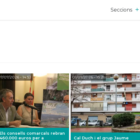
Seccions
7/07/2026
- 14:53
01/07/2026
- 18:21
Els consells comarcals rebran
460.000 euros per a
Cal Duch i el grup Jaume