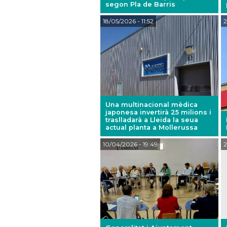
segon Pla de Barris
18/05/2026
- 11:52
2
Una multinacional mèdica
japonesa invertirà 25 milions i
traslladarà a Lleida la seua
actual planta a Mollerussa
10/04/2026
- 19:49
2