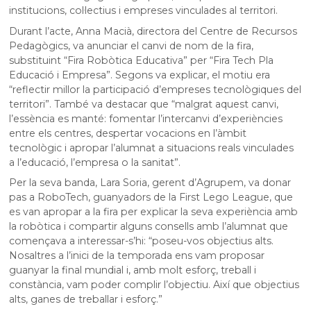
institucions, col·lectius i empreses vinculades al territori.
Durant l’acte, Anna Macià, directora del Centre de Recursos
Pedagògics, va anunciar el canvi de nom de la fira,
substituint “Fira Robòtica Educativa” per “Fira Tech Pla
Educació i Empresa”. Segons va explicar, el motiu era
“reflectir millor la participació d’empreses tecnològiques del
territori”. També va destacar que “malgrat aquest canvi,
l’essència es manté: fomentar l’intercanvi d’experiències
entre els centres, despertar vocacions en l’àmbit
tecnològic i apropar l’alumnat a situacions reals vinculades
a l’educació, l’empresa o la sanitat”.
Per la seva banda, Lara Soria, gerent d’Agrupem, va donar
pas a RoboTech, guanyadors de la First Lego League, que
es van apropar a la fira per explicar la seva experiència amb
la robòtica i compartir alguns consells amb l’alumnat que
començava a interessar-s’hi: “poseu-vos objectius alts.
Nosaltres a l’inici de la temporada ens vam proposar
guanyar la final mundial i, amb molt esforç, treball i
constància, vam poder complir l’objectiu. Així que objectius
alts, ganes de treballar i esforç.”