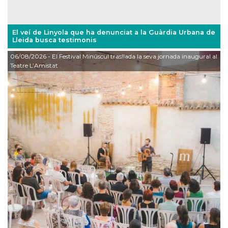
El veí de Linyola que ha denunciat a la Guàrdia Urbana de
Lleida busca testimonis
06/08/2026
- El Festival Minúscul trasllada la seva jornada inaugural al
Teatre L’Amistat