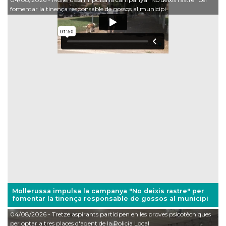
fomentar la tinença responsable de gossos al municipi
Mollerussa impulsa la campanya "No deixis rastre" per
fomentar la tinença responsable de gossos al municipi
04/08/2026
- Tretze aspirants participen en les proves psicotècniques
per optar a tres places d'agent de la Policia Local