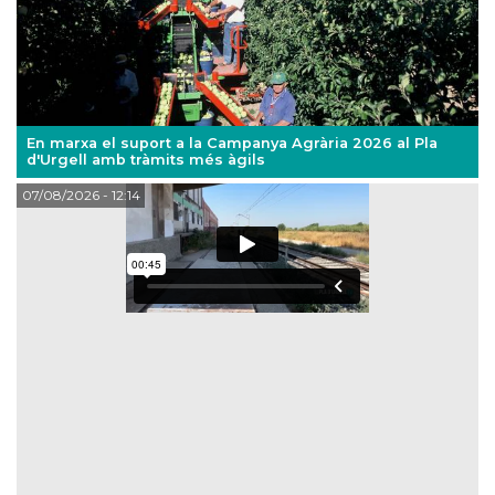
En marxa el suport a la Campanya Agrària 2026 al Pla
d'Urgell amb tràmits més àgils
07/08/2026
- 12:14