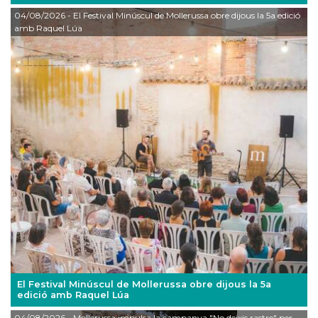
04/08/2026
- El Festival Minúscul de Mollerussa obre dijous la 5a edició
amb Raquel Lúa
El Festival Minúscul de Mollerussa obre dijous la 5a
edició amb Raquel Lúa
04/08/2026
- Mollerussa impulsa la campanya "No deixis rastre" per