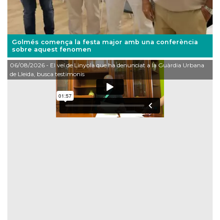
Golmés comença la festa major amb una conferència
sobre aquest fenomen
06/08/2026
- El veí de Linyola que ha denunciat a la Guàrdia Urbana
de Lleida, busca testimonis