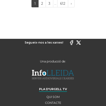
Last
(current)
Próxima
1
2
3
...
612
›
página
Segueix-nos a les xarxes!
Una producció de:
PLA D'URGELL TV
QUI SOM
CONTACTE