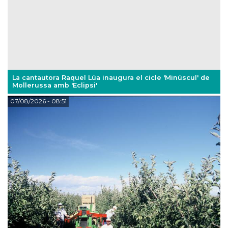
La cantautora Raquel Lúa inaugura el cicle 'Minúscul' de
Mollerussa amb 'Eclipsi'
07/08/2026
- 08:51