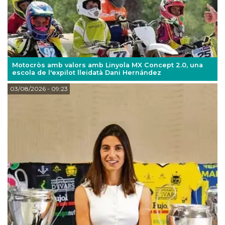
Motocròs amb valors amb Linyola MX Concept 2.0, una
escola de l'expilot lleidatà Dani Hernández
03/08/2026
- 09:23