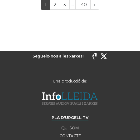
Last
(current)
Próxima
1
2
3
...
140
›
página
Segueix-nos a les xarxes!
Una producció de:
PLA D'URGELL TV
QUI SOM
CONTACTE