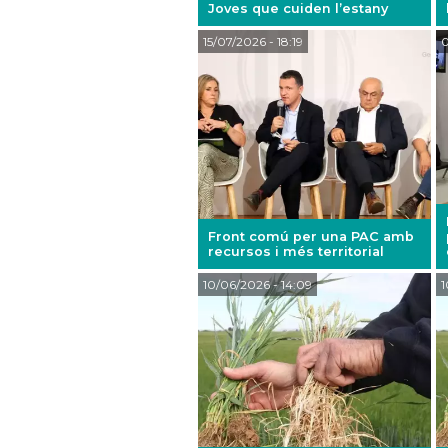
Joves que cuiden l’estany
15/07/2026
- 18:19
0
Front comú per una PAC amb
recursos i més territorial
10/06/2026
- 14:09
1