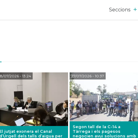
Seccions
a
8/07/2026
- 13:24
27/07/2026
- 10:37
Segon tall de la C-14 a
El jutjat exonera el Canal
Tàrrega i els pagesos
d’Urgell dels talls d’aigua per
negocien avui solucions amb