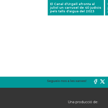
El Canal d’Urgell afronta al
juliol un carrusel de 40 judicis
pels talls d’aigua del 2023
Segueix-nos a les xarxes!
Una producció de: