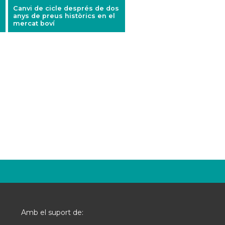
Canvi de cicle després de dos
anys de preus històrics en el
mercat boví
Amb el suport de: