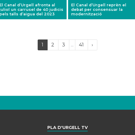
El Canal d’Urgell afronta al
El Canal d’Urgell reprèn el
juliol un carrusel de 40 judicis
debat per consensuar la
pels talls d’aigua del 2023
modernització
Last
(current)
Próxima
1
2
3
...
41
›
página
PLA D'URGELL TV