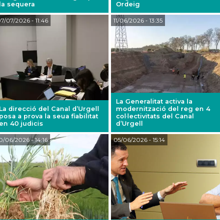
la sequera
Ordeig
7/07/2026
- 11:46
11/06/2026
- 13:35
La Generalitat activa la
La direcció del Canal d’Urgell
modernització del reg en 4
posa a prova la seua fiabilitat
col·lectivitats del Canal
en 40 judicis
d’Urgell
0/06/2026
- 14:16
05/06/2026
- 15:14