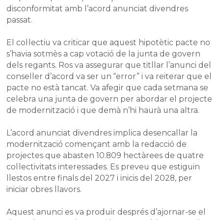
disconformitat amb l’acord anunciat divendres
passat.
El col·lectiu va criticar que aquest hipotètic pacte no
s’havia sotmès a cap votació de la junta de govern
dels regants. Ros va assegurar que titllar l’anunci del
conseller d’acord va ser un “error” i va reiterar que el
pacte no està tancat. Va afegir que cada setmana se
celebra una junta de govern per abordar el projecte
de modernització i que demà n’hi haurà una altra.
L’acord anunciat divendres implica desencallar la
modernització començant amb la redacció de
projectes que abasten 10.809 hectàrees de quatre
col·lectivitats interessades. Es preveu que estiguin
llestos entre finals del 2027 i inicis del 2028, per
iniciar obres llavors.
Aquest anunci es va produir després d’ajornar-se el