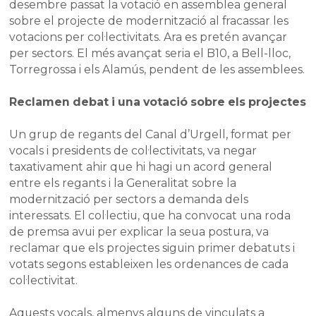
desembre passat la votació en assemblea general
sobre el projecte de modernització al fracassar les
votacions per col·lectivitats. Ara es pretén avançar
per sectors. El més avançat seria el B10, a Bell-lloc,
Torregrossa i els Alamús, pendent de les assemblees.
Reclamen debat i una votació sobre els projectes
Un grup de regants del Canal d’Urgell, format per
vocals i presidents de col·lectivitats, va negar
taxativament ahir que hi hagi un acord general
entre els regants i la Generalitat sobre la
modernització per sectors a demanda dels
interessats. El col·lectiu, que ha convocat una roda
de premsa avui per explicar la seua postura, va
reclamar que els projectes siguin primer debatuts i
votats segons estableixen les ordenances de cada
col·lectivitat.
Aquests vocals, almenys alguns de vinculats a