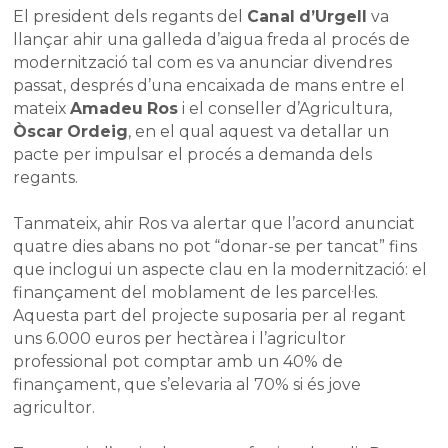
El president dels regants del
Canal d’Urgell
va
llançar ahir una galleda d’aigua freda al procés de
modernització tal com es va anunciar divendres
passat, després d’una encaixada de mans entre el
mateix
Amadeu Ros
i el conseller d’Agricultura,
Òscar Ordeig
, en el qual aquest va detallar un
pacte per impulsar el procés a demanda dels
regants.
Tanmateix, ahir Ros va alertar que l’acord anunciat
quatre dies abans no pot “donar-se per tancat” fins
que inclogui un aspecte clau en la modernització: el
finançament del moblament de les parcel·les.
Aquesta part del projecte suposaria per al regant
uns 6.000 euros per hectàrea i l’agricultor
professional pot comptar amb un 40% de
finançament, que s’elevaria al 70% si és jove
agricultor.