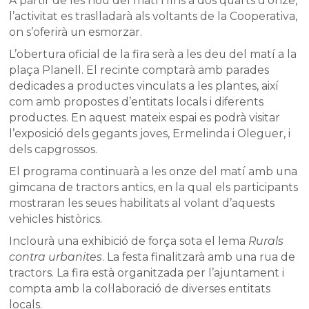
A partir de les nou del matí i fins a dos quarts d’onze,
l’activitat es traslladarà als voltants de la Cooperativa,
on s’oferirà un esmorzar.
L’obertura oficial de la fira serà a les deu del matí a la
plaça Planell. El recinte comptarà amb parades
dedicades a productes vinculats a les plantes, així
com amb propostes d’entitats locals i diferents
productes. En aquest mateix espai es podrà visitar
l’exposició dels gegants joves, Ermelinda i Oleguer, i
dels capgrossos.
El programa continuarà a les onze del matí amb una
gimcana de tractors antics, en la qual els participants
mostraran les seues habilitats al volant d’aquests
vehicles històrics.
Inclourà una exhibició de força sota el lema
Rurals
contra urbanites
. La festa finalitzarà amb una rua de
tractors. La fira està organitzada per l’ajuntament i
compta amb la col·laboració de diverses entitats
locals.