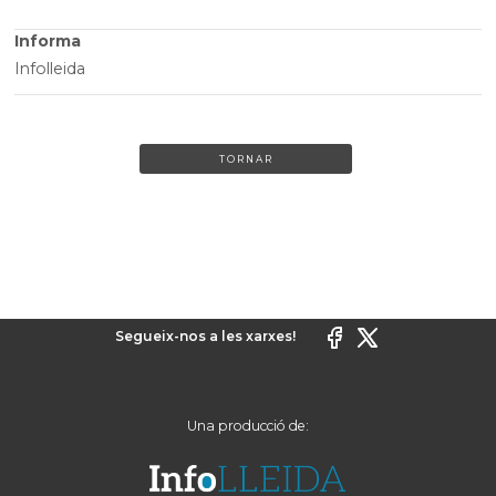
Informa
Infolleida
TORNAR
Segueix-nos a les xarxes!
Una producció de: