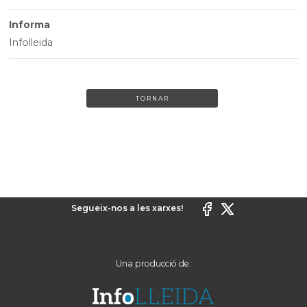
Informa
Infolleida
TORNAR
Segueix-nos a les xarxes!
Una producció de: