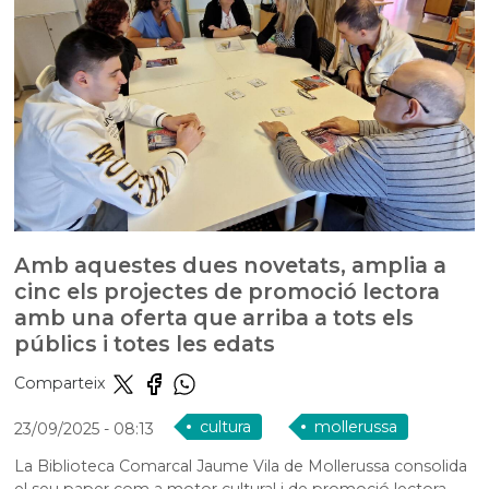
Amb aquestes dues novetats, amplia a
cinc els projectes de promoció lectora
amb una oferta que arriba a tots els
públics i totes les edats
Comparteix
cultura
mollerussa
23/09/2025
- 08:13
La Biblioteca Comarcal Jaume Vila de Mollerussa consolida
el seu paper com a motor cultural i de promoció lectora