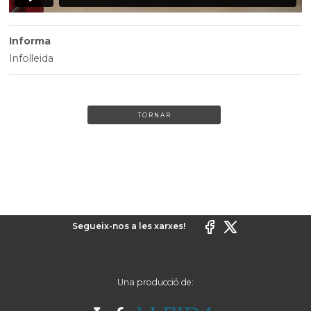
Informa
Infolleida
TORNAR
Segueix-nos a les xarxes!
Una producció de: