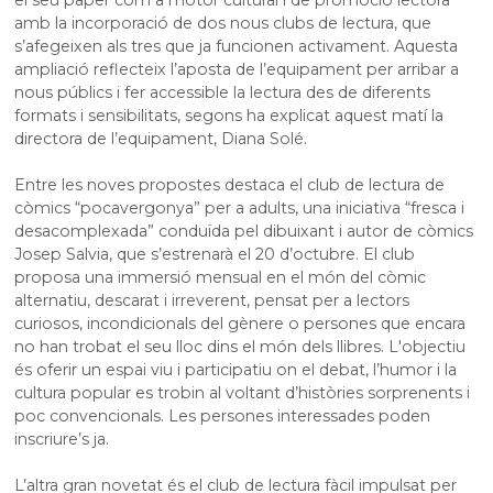
amb la incorporació de dos nous clubs de lectura, que
s’afegeixen als tres que ja funcionen activament. Aquesta
ampliació reflecteix l’aposta de l’equipament per arribar a
nous públics i fer accessible la lectura des de diferents
formats i sensibilitats, segons ha explicat aquest matí la
directora de l’equipament, Diana Solé.
Entre les noves propostes destaca el club de lectura de
còmics “pocavergonya” per a adults, una iniciativa “fresca i
desacomplexada” conduïda pel dibuixant i autor de còmics
Josep Salvia, que s’estrenarà el 20 d’octubre. El club
proposa una immersió mensual en el món del còmic
alternatiu, descarat i irreverent, pensat per a lectors
curiosos, incondicionals del gènere o persones que encara
no han trobat el seu lloc dins el món dels llibres. L'objectiu
és oferir un espai viu i participatiu on el debat, l’humor i la
cultura popular es trobin al voltant d’històries sorprenents i
poc convencionals. Les persones interessades poden
inscriure’s ja.
L’altra gran novetat és el club de lectura fàcil impulsat per