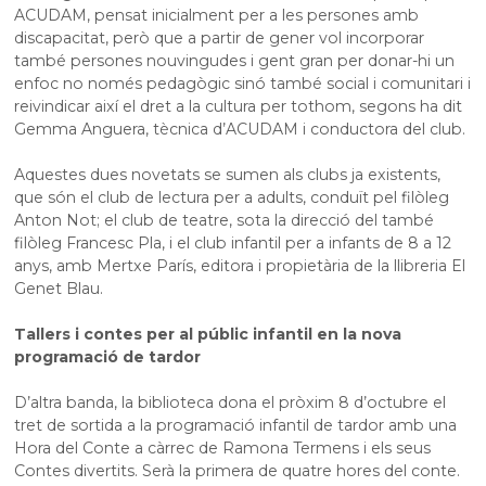
ACUDAM, pensat inicialment per a les persones amb
discapacitat, però que a partir de gener vol incorporar
també persones nouvingudes i gent gran per donar-hi un
enfoc no només pedagògic sinó també social i comunitari i
reivindicar així el dret a la cultura per tothom, segons ha dit
Gemma Anguera, tècnica d’ACUDAM i conductora del club.
Aquestes dues novetats se sumen als clubs ja existents,
que són el club de lectura per a adults, conduït pel filòleg
Anton Not; el club de teatre, sota la direcció del també
filòleg Francesc Pla, i el club infantil per a infants de 8 a 12
anys, amb Mertxe París, editora i propietària de la llibreria El
Genet Blau.
Tallers i contes per al públic infantil en la nova
programació de tardor
D’altra banda, la biblioteca dona el pròxim 8 d’octubre el
tret de sortida a la programació infantil de tardor amb una
Hora del Conte a càrrec de Ramona Termens i els seus
Contes divertits. Serà la primera de quatre hores del conte.