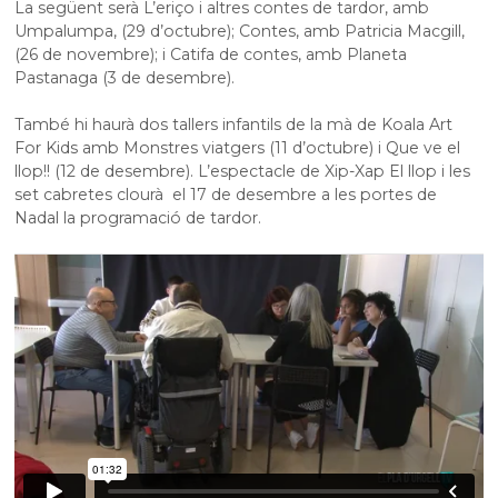
La següent serà L’eriço i altres contes de tardor, amb
Umpalumpa, (29 d’octubre); Contes, amb Patricia Macgill,
(26 de novembre); i Catifa de contes, amb Planeta
Pastanaga (3 de desembre).
També hi haurà dos tallers infantils de la mà de Koala Art
For Kids amb Monstres viatgers (11 d’octubre) i Que ve el
llop!! (12 de desembre). L’espectacle de Xip-Xap El llop i les
set cabretes clourà el 17 de desembre a les portes de
Nadal la programació de tardor.