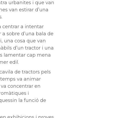
tra urbanites i que van
nes van estirar d’una
.
a centrar a intentar
r a sobre d’una bala de
ri, una cosa que van
bils d’un tractor i una
és lamentar cap mena
mer edil.
cavila de tractors pels
on temps va animar
s va concentrar en
romàtiques i
quessin la funció de
ien exhibicions i proves