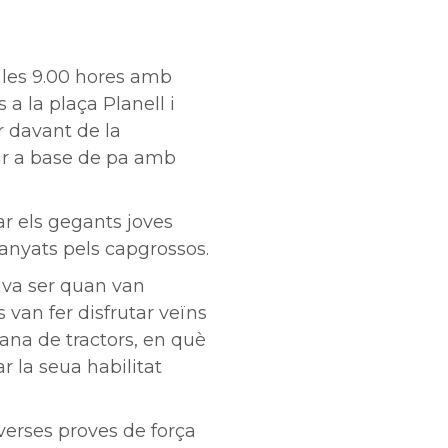
les 9.00 hores amb
s a la plaça Planell i
ar davant de la
ar a base de pa amb
ar els gegants joves
anyats pels
capgrossos.
í va ser quan van
van fer disfrutar veïns
cana de tractors, en què
 la seua habilitat
verses proves de força