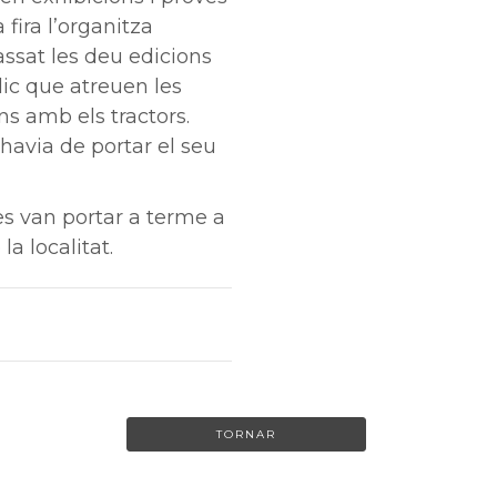
 fira l’organitza
assat les deu edicions
lic que atreuen les
s amb els tractors.
avia de portar el seu
 es van portar a terme a
la localitat.
TORNAR