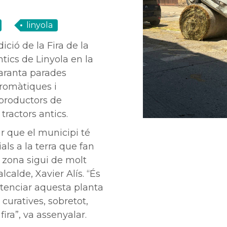
linyola
ició de la Fira de la
tics de Linyola en la
aranta parades
romàtiques i
 productors de
tractors antics.
ir que el municipi té
als a la terra que fan
 zona sigui de molt
alcalde, Xavier Alís. “És
tenciar aquesta planta
 curatives, sobretot,
ira”, va assenyalar.