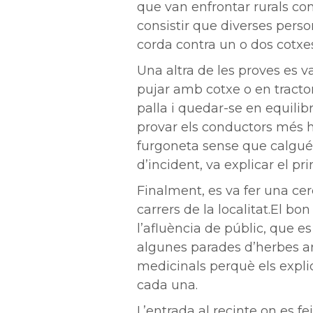
que van enfrontar rurals con
consistir que diverses perso
corda contra un o dos cotxes
Una altra de les proves es v
pujar amb cotxe o en tracto
palla i quedar-se en equilib
provar els conductors més hà
furgoneta sense que calgu
d’incident, va explicar el pri
Finalment, es va fer una cer
carrers de la localitat.El b
l’afluència de públic, que e
algunes parades d’herbes a
medicinals perquè els expli
cada una.
L’entrada al recinte on es fe