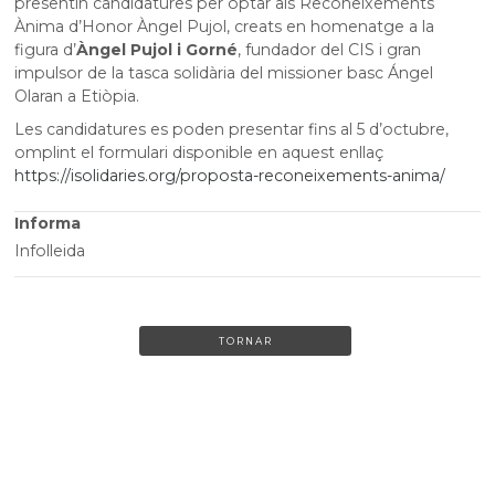
presentin candidatures per optar als Reconeixements
Ànima d’Honor Àngel Pujol, creats en homenatge a la
figura d’
Àngel Pujol i Gorné
, fundador del CIS i gran
impulsor de la tasca solidària del missioner basc Ángel
Olaran a Etiòpia.
Les candidatures es poden presentar fins al 5 d’octubre,
omplint el formulari disponible en aquest enllaç
https://isolidaries.org/proposta-reconeixements-anima/
Informa
Infolleida
TORNAR