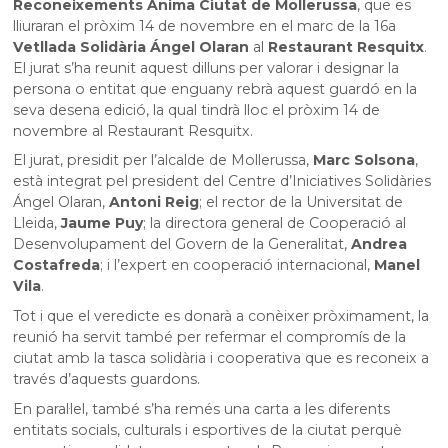
Reconeixements Ànima Ciutat de Mollerussa
, que es
lliuraran el pròxim 14 de novembre en el marc de la 16a
Vetllada Solidària Ángel Olaran
al
Restaurant Resquitx
.
El jurat s’ha reunit aquest dilluns per valorar i designar la
persona o entitat que enguany rebrà aquest guardó en la
seva desena edició, la qual tindrà lloc el pròxim 14 de
novembre al Restaurant Resquitx.
El jurat, presidit per l’alcalde de Mollerussa,
Marc Solsona
,
està integrat pel president del Centre d’Iniciatives Solidàries
Ángel Olaran,
Antoni Reig
; el rector de la Universitat de
Lleida,
Jaume Puy
; la directora general de Cooperació al
Desenvolupament del Govern de la Generalitat,
Andrea
Costafreda
; i l’expert en cooperació internacional,
Manel
Vila
.
Tot i que el veredicte es donarà a conèixer pròximament, la
reunió ha servit també per refermar el compromís de la
ciutat amb la tasca solidària i cooperativa que es reconeix a
través d’aquests guardons.
En paral·lel, també s’ha remés una carta a les diferents
entitats socials, culturals i esportives de la ciutat perquè