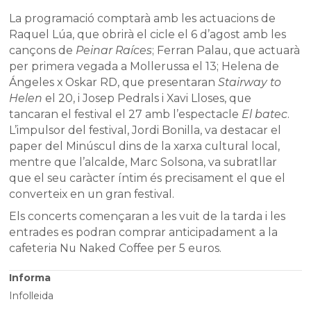
La programació comptarà amb les actuacions de
Raquel Lúa, que obrirà el cicle el 6 d’agost amb les
cançons de
Peinar Raíces
; Ferran Palau, que actuarà
per primera vegada a Mollerussa el 13; Helena de
Ángeles x Oskar RD, que presentaran
Stairway to
Helen
el 20, i Josep Pedrals i Xavi Lloses, que
tancaran el festival el 27 amb l’espectacle
El batec
.
L’impulsor del festival, Jordi Bonilla, va destacar el
paper del Minúscul dins de la xarxa cultural local,
mentre que l’alcalde, Marc Solsona, va subratllar
que el seu caràcter íntim és precisament el que el
converteix en un gran festival.
Els concerts començaran a les vuit de la tarda i les
entrades es podran comprar anticipadament a la
cafeteria Nu Naked Coffee per 5 euros.
Informa
Infolleida