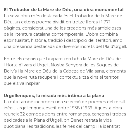
El Trobador de la Mare de Déu, una obra monumental
La seva obra més destacada és El Trobador de la Mare de
Déu, un extens poema dividit en tretze llibres i 1.771
pàgines, considerat una de les creacions més ambicioses
de la literatura catalana contemporània. L'obra combina
espiritualitat, història, tradició i descripció del territori, amb
una presència destacada de diversos indrets del Pla d'Urgell.
Entre els espais que hi apareixen hi ha la Mare de Déu de
l'Horta d'Ivars d'Urgell
, Nostra
Senyora de les Sogues de
Bellvís i la Mare de Déu de la
Cabeza
de Vila-sana, elements
que la nova ruta recupera i contextualitza dins el territori
que els va inspirar.
Urgellenques, la mirada més íntima a la plana
La ruta també incorpora una selecció de poemes del recull
inèdit Urgellenques, escrit entre 1938 i 1969. Aquesta obra
reuneix 32 composicions entre romanços, cançons i trobes
dedicades a la Plana d'Urgell, on Benet retrata la vida
quotidiana, les tradicions, les feines del camp i la identitat