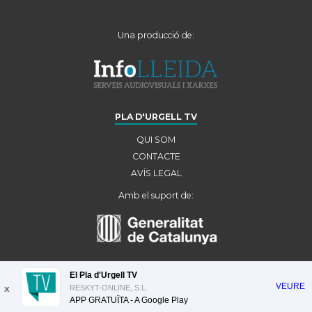
Una producció de:
PLA D'URGELL TV
QUI SOM
CONTACTE
AVÍS LEGAL
Amb el suport de:
El Pla d'Urgell TV
VEURE
x
RESKYT-ONLINE, S.L.
APP GRATUÏTA - A
Google Play