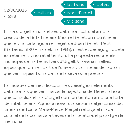
barbens
bellvís
02/06/2026
cultura
ivars d'urgell
- 15:48
vila-sana
El Pla d'Urgell amplia el seu patrimoni cultural amb la
creació de la Ruta Literària Mestre Benet, un nou itinerari
que reivindica la figura i el llegat de Joan Benet i Petit
(Barbens, 1890 – Barcelona, 1968), mestre, pedagog i poeta
estretament vinculat al territori. La proposta recorre els
municipis de Barbens, Ivars d'Urgell, Vila-sana i Bellvís,
espais que formen part de l'univers vital i literari de l'autor i
que van inspirar bona part de la seva obra poètica.
La iniciativa permet descobrir els paisatges i elements
patrimonials que van marcar la trajectòria de Benet, alhora
que consolida el Pla d'Urgell com un territori amb una forta
identitat literària. Aquesta nova ruta se suma al ja consolidat
itinerari dedicat a Maria-Mercè Marçal i reforça el mapa
cultural de la comarca a través de la literatura, el paisatge i la
memòria.