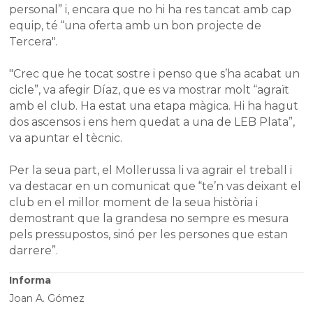
personal” i, encara que no hi ha res tancat amb cap
equip, té “una oferta amb un bon projecte de
Tercera".
"Crec que he tocat sostre i penso que s’ha acabat un
cicle”, va afegir Díaz, que es va mostrar molt “agraït
amb el club. Ha estat una etapa màgica. Hi ha hagut
dos ascensos i ens hem quedat a una de LEB Plata”,
va apuntar el tècnic.
Per la seua part, el Mollerussa li va agrair el treball i
va destacar en un comunicat que “te’n vas deixant el
club en el millor moment de la seua història i
demostrant que la grandesa no sempre es mesura
pels pressupostos, sinó per les persones que estan
darrere”.
Informa
Joan A. Gómez