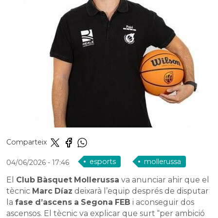
Comparteix
esports
mollerussa
04/06/2026
- 17:46
El
Club Bàsquet Mollerussa
va anunciar ahir que el
tècnic
Marc Díaz
deixarà l’equip després de disputar
la
fase d’ascens a Segona FEB
i aconseguir dos
ascensos. El tècnic va explicar que surt “per ambició