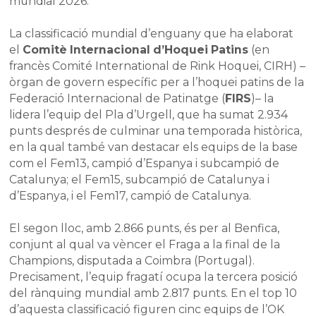
mundial 2026.
La classificació mundial d’enguany que ha elaborat
el
Comitè Internacional d’Hoquei Patins
(en
francès Comité International de Rink Hoquei, CIRH) –
òrgan de govern específic per a l’hoquei patins de la
Federació Internacional de Patinatge (
FIRS
)– la
lidera l’equip del Pla d’Urgell, que ha sumat 2.934
punts després de culminar una temporada històrica,
en la qual també van destacar els equips de la base
com el Fem13, campió d’Espanya i subcampió de
Catalunya; el Fem15, subcampió de Catalunya i
d’Espanya, i el Fem17, campió de Catalunya.
El segon lloc, amb 2.866 punts, és per al Benfica,
conjunt al qual va vèncer el Fraga a la final de la
Champions, disputada a Coimbra (Portugal).
Precisament, l’equip fragatí ocupa la tercera posició
del rànquing mundial amb 2.817 punts. En el top 10
d’aquesta classificació figuren cinc equips de l’OK