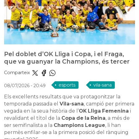
Pel doblet d’OK Lliga i Copa, i el Fraga,
que va guanyar la Champions, és tercer
Comparteix
esports
vila-sana
08/07/2026
- 20:49
Els excel·lents resultats que va protagonitzar la
temporada passada el
Vila-sana
, campió per primera
vegada en la seua història de l’
OK Lliga Femenina
i
revalidant el títol de la
Copa de la Reina
, a més de
ser semifinalista a la
Champions League
, li han
permès enfilar-se a la primera posició del rànquing