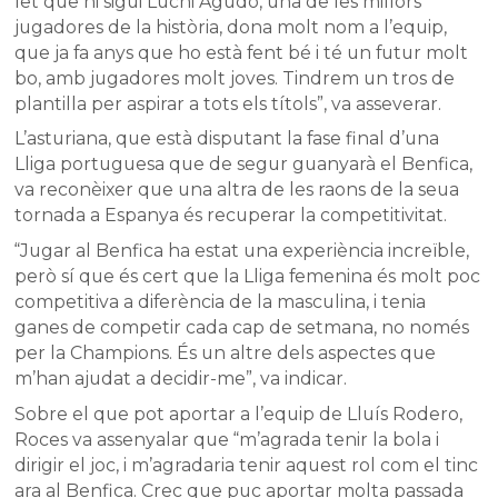
fet que hi sigui Luchi Agudo, una de les millors
jugadores de la història, dona molt nom a l’equip,
que ja fa anys que ho està fent bé i té un futur molt
bo, amb jugadores molt joves. Tindrem un tros de
plantilla per aspirar a tots els títols”, va asseverar.
L’asturiana, que està disputant la fase final d’una
Lliga portuguesa que de segur guanyarà el Benfica,
va reconèixer que una altra de les raons de la seua
tornada a Espanya és recuperar la competitivitat.
“Jugar al Benfica ha estat una experiència increïble,
però sí que és cert que la Lliga femenina és molt poc
competitiva a diferència de la masculina, i tenia
ganes de competir cada cap de setmana, no només
per la Champions. És un altre dels aspectes que
m’han ajudat a decidir-me”, va indicar.
Sobre el que pot aportar a l’equip de Lluís Rodero,
Roces va assenyalar que “m’agrada tenir la bola i
dirigir el joc, i m’agradaria tenir aquest rol com el tinc
ara al Benfica. Crec que puc aportar molta passada