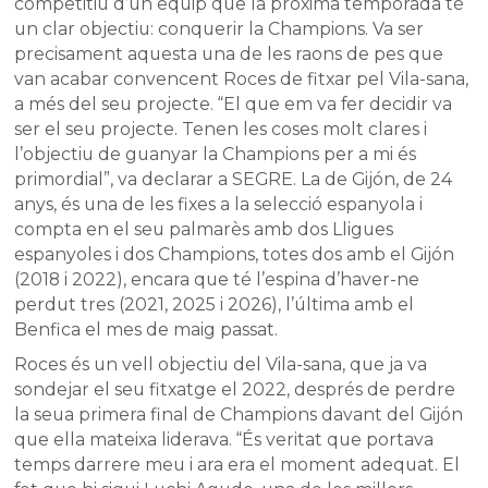
competitiu d’un equip que la pròxima temporada té
un clar objectiu: conquerir la Champions. Va ser
precisament aquesta una de les raons de pes que
van acabar convencent Roces de fitxar pel Vila-sana,
a més del seu projecte. “El que em va fer decidir va
ser el seu projecte. Tenen les coses molt clares i
l’objectiu de guanyar la Champions per a mi és
primordial”, va declarar a SEGRE. La de Gijón, de 24
anys, és una de les fixes a la selecció espanyola i
compta en el seu palmarès amb dos Lligues
espanyoles i dos Champions, totes dos amb el Gijón
(2018 i 2022), encara que té l’espina d’haver-ne
perdut tres (2021, 2025 i 2026), l’última amb el
Benfica el mes de maig passat.
Roces és un vell objectiu del Vila-sana, que ja va
sondejar el seu fitxatge el 2022, després de perdre
la seua primera final de Champions davant del Gijón
que ella mateixa liderava. “És veritat que portava
temps darrere meu i ara era el moment adequat. El