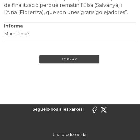
de finalització perquè rematin l’Elsa (Salvanyà) i
l’Aina (Florenza), que són unes grans golejadores”.
Informa
Marc Piqué
TORNAR
Segueix-nos a les xarxes!
Una producció de: