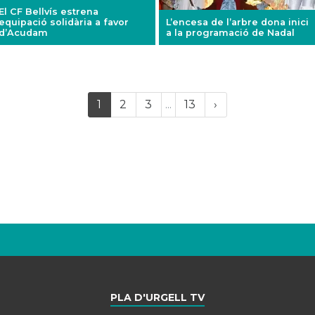
El CF Bellvís estrena
equipació solidària a favor
L’encesa de l’arbre dona inici
d’Acudam
a la programació de Nadal
Last
(current)
Próxima
1
2
3
...
13
›
página
PLA D'URGELL TV