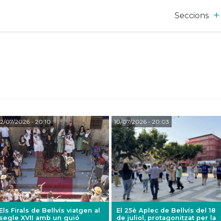
Seccions
2/07/2026
- 20:10
10/07/2026
- 20:03
Els Firals de Bellvís viatgen al
El 25è Aplec de Bellvís del 18
segle XVII amb un guió
de juliol, protagonitzat per la