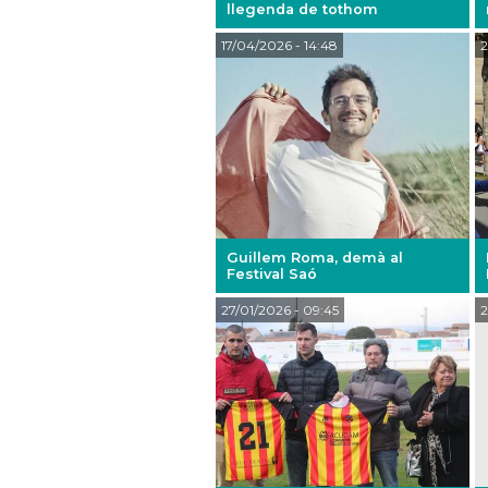
llegenda de tothom
17/04/2026
- 14:48
2
Guillem Roma, demà al
Festival Saó
27/01/2026
- 09:45
2