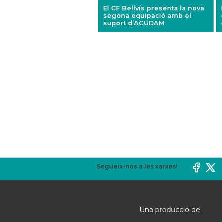
El CF Bellvís presenta la nova
segona equipació amb el
suport d’ACUDAM
Segueix-nos a les xarxes!
Una producció de: