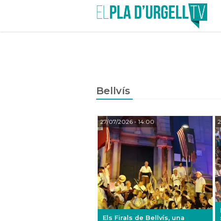
Bellvís
27/07/2026
- 14:00
2
Els Firals de Bellvís, una