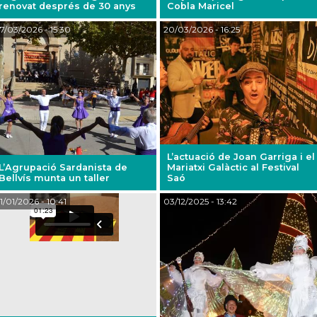
renovat després de 30 anys
Cobla Maricel
7/03/2026
- 15:30
20/03/2026
- 16:25
L’actuació de Joan Garriga i el
L’Agrupació Sardanista de
Mariatxi Galàctic al Festival
Bellvís munta un taller
Saó
1/01/2026
- 10:41
03/12/2025
- 13:42