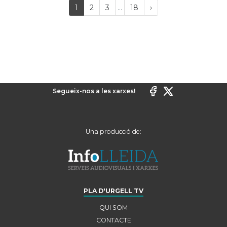
Last
(current)
Próxima
1
2
3
...
18
›
página
Segueix-nos a les xarxes!
Una producció de:
PLA D'URGELL TV
QUI SOM
CONTACTE