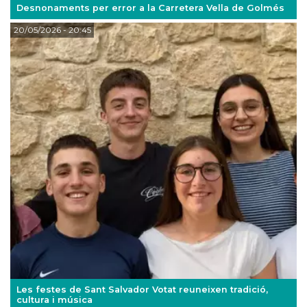
Desnonaments per error a la Carretera Vella de Golmés
20/05/2026
- 20:45
Les festes de Sant Salvador Votat reuneixen tradició,
cultura i música