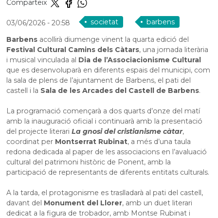
Comparteix
societat
barbens
03/06/2026
- 20:58
Barbens
acollirà diumenge vinent la quarta edició del
Festival Cultural Camins dels Càtars
, una jornada literària
i musical vinculada al
Dia de l’Associacionisme Cultural
que es desenvoluparà en diferents espais del municipi, com
la sala de plens de l’ajuntament de Barbens, el pati del
castell i la
Sala de les Arcades del Castell de Barbens
.
La programació començarà a dos quarts d’onze del matí
amb la inauguració oficial i continuarà amb la presentació
del projecte literari
La gnosi del cristianisme càtar
,
coordinat per
Montserrat Rubinat
, a més d’una taula
redona dedicada al paper de les associacions en l’avaluació
cultural del patrimoni històric de Ponent, amb la
participació de representants de diferents entitats culturals.
A la tarda, el protagonisme es traslladarà al pati del castell,
davant del
Monument del Llorer
, amb un duet literari
dedicat a la figura de trobador, amb Montse Rubinat i