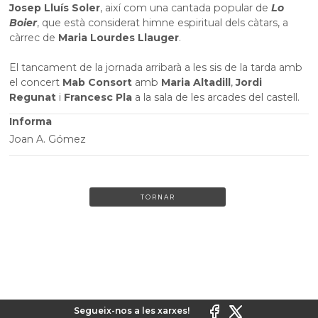
Josep Lluís Soler
, així com una cantada popular de
Lo
Boier
, que està considerat himne espiritual dels càtars, a
càrrec de
Maria Lourdes Llauger
.
El tancament de la jornada arribarà a les sis de la tarda amb
el concert
Mab Consort
amb
Maria Altadill
,
Jordi
Regunat
i
Francesc Pla
a la sala de les arcades del castell.
Informa
Joan A. Gómez
TORNAR
Segueix-nos a les xarxes!