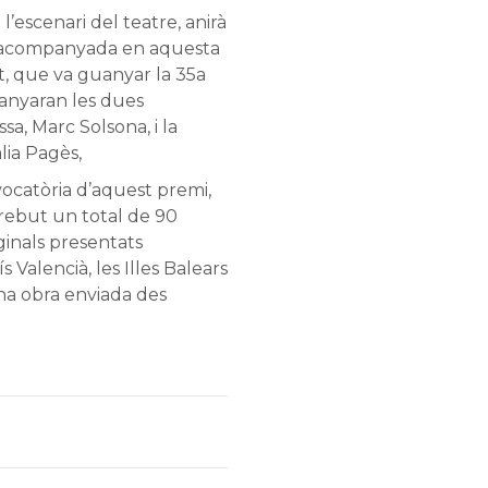
l’escenari del teatre, anirà
à acompanyada en aquesta
rt, que va guanyar la 35a
anyaran les dues
sa, Marc Solsona, i la
lia Pagès,
ocatòria d’aquest premi,
rebut un total de 90
iginals presentats
 Valencià, les Illes Balears
 una obra enviada des