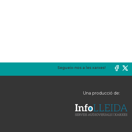
Segueix-nos a les xarxes!
Una producció de: