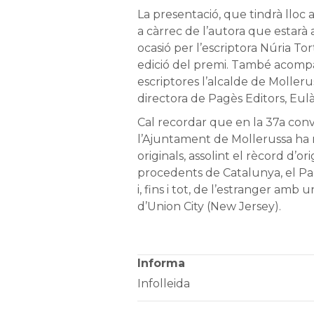
La presentació, que tindrà lloc a 
a càrrec de l’autora que estar
ocasió per l’escriptora Núria To
edició del premi. També acomp
escriptores l’alcalde de Mollerus
directora de Pagès Editors, Eulà
Cal recordar que en la 37a conv
l’Ajuntament de Mollerussa ha 
originals, assolint el rècord d’or
procedents de Catalunya, el País
i, fins i tot, de l’estranger amb
d’Union City (New Jersey).
Informa
Infolleida