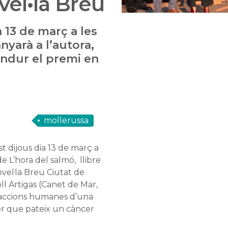
el•la Breu
 13 de març a les
nyarà a l’autora,
endur el premi en
mollerussa
st dijous dia 13 de març a
e L’hora del salmó, llibre
el·la Breu Ciutat de
l Artigas (Canet de Mar,
reaccions humanes d’una
er que pateix un càncer