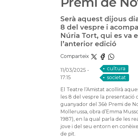
Premi de Nov
Serà aquest dijous dia
8 del vespre i acompa
Núria Tort, qui es va 
l’anterior edició
Comparteix
cultura
11/03/2025
-
17:15
societat
El Teatre l’Amistat acollirà aque
les 8 del vespre la presentació d
guanyador del 36è Premi de Nov
Mollerussa, obra d’Emma Mussol
1987), en la qual parla de les 
jove i del seu entorn en conèix
de pit.