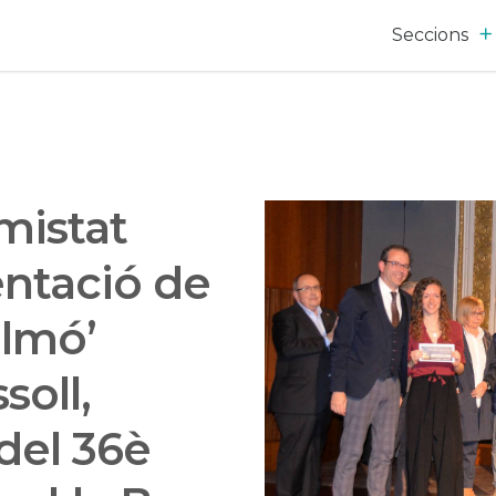
Seccions
mistat
entació de
almó’
oll,
del 36è