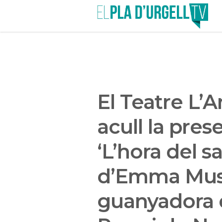
El Teatre L’A
acull la pres
‘L’hora del s
d’Emma Muss
guanyadora 