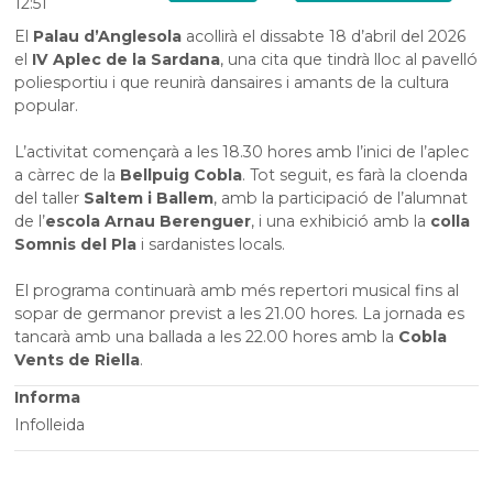
12:51
d'anglesola
El
Palau d’Anglesola
acollirà el dissabte 18 d’abril del 2026
el
IV Aplec de la Sardana
, una cita que tindrà lloc al pavelló
poliesportiu i que reunirà dansaires i amants de la cultura
popular.
L’activitat començarà a les 18.30 hores amb l’inici de l’aplec
a càrrec de la
Bellpuig Cobla
. Tot seguit, es farà la cloenda
del taller
Saltem i Ballem
, amb la participació de l’alumnat
de l’
escola Arnau Berenguer
, i una exhibició amb la
colla
Somnis del Pla
i sardanistes locals.
El programa continuarà amb més repertori musical fins al
sopar de germanor previst a les 21.00 hores. La jornada es
tancarà amb una ballada a les 22.00 hores amb la
Cobla
Vents de Riella
.
Informa
Infolleida