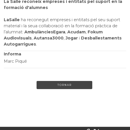
La Salle reconeix empreses i entitats pel suport en la
formació d'alumnes
La
Salle
ha reconegut empreses i entitats pel seu suport
material i la seua col·laboració en la formació pràctica de
l’alumnat:
Ambulàncies
Egara
,
Acudam
,
Fokum
Audiovisuals
,
Autansa
3000
,
Jogar
i
Desballestaments
Autogarrigues
.
Informa
Marc Piqué
TORNAR