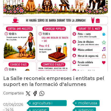
La Salle reconeix empreses i entitats pel
suport en la formació d'alumnes
Comparteix
agricultura i
mollerussa
03/06/2026
ramaderia
- 14:16
societat
sidamon