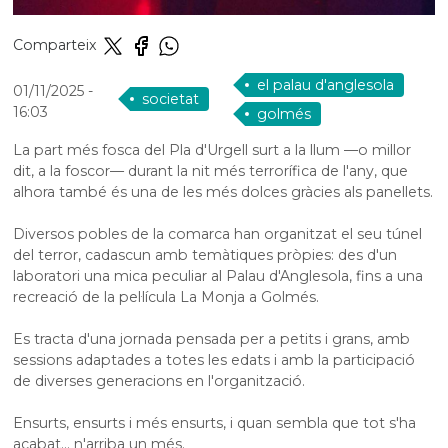
Comparteix
el palau d'anglesola
01/11/2025
-
societat
16:03
golmés
La part més fosca del Pla d'Urgell surt a la llum —o millor
dit, a la foscor— durant la nit més terrorífica de l'any, que
alhora també és una de les més dolces gràcies als panellets.
Diversos pobles de la comarca han organitzat el seu túnel
del terror, cadascun amb temàtiques pròpies: des d'un
laboratori una mica peculiar al Palau d'Anglesola, fins a una
recreació de la pel·lícula La Monja a Golmés.
Es tracta d'una jornada pensada per a petits i grans, amb
sessions adaptades a totes les edats i amb la participació
de diverses generacions en l'organització.
Ensurts, ensurts i més ensurts, i quan sembla que tot s'ha
acabat... n'arriba un més.