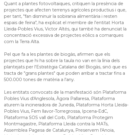
Quant a plantes fotovoltaiques, critiquen la presència de
projectes que afecten terrenys agrícoles productius i que,
per tant, "fan disminuir la sobirania alimentària i resten
espais de feina", ha explicat el membre de l'entitat Horta
Lleida-Pobles Vius,
Victor
Altés, qui també ha denunciat la
concentració excessiva de projectes eòlics a comarques
com la Terra Alta.
Pel que fa a les plantes de biogàs, afirmen que els
projectes que hi ha sobre la taula no van en la línia dels
plantejats per l'Estratègia Catalana del Biogàs, sinó que es
tracta de "grans plantes" que poden arribar a tractar fins a
500.000 tones de matèria a l'any.
Les entitats
convocats
de la manifestació són Plataforma
Pobles Vius d'Anglesola, Àgora Pallaresa, Plataforma
aturem la incineradora de Juneda, Plataforma Horta Lleida-
Pobles Vius, Fem llavor-Torregrossa,
Ipcena
-
EdC
,
Plataforma SOS vall del Corb, Plataforma Protegim
Montmagastre, Plataforma Lleida contra la
MATs
,
Assemblea Pagesa de Catalunya, Preservem l'Anoia,