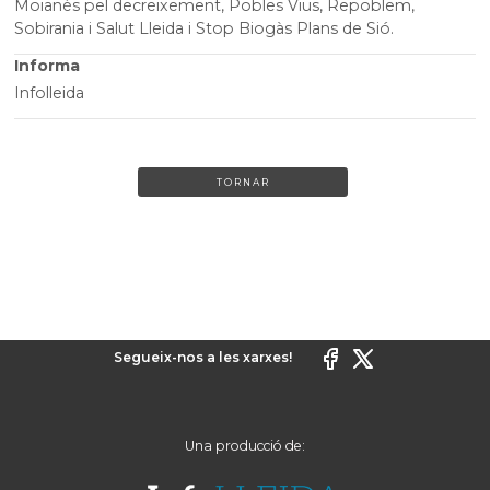
Moianès pel decreixement, Pobles Vius, Repoblem,
Sobirania i Salut Lleida i Stop Biogàs Plans de Sió.
Informa
Infolleida
TORNAR
Segueix-nos a les xarxes!
Una producció de: