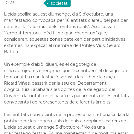
10:23
societat
Lleida acollirà aquest diumenge, dia 5 d'octubre, una
manifestació convocada per 16 entitats d'arreu del país per
defensar la "vida rural dels territoris rurals". Això, davant
"l'embat territorial inèdit i de gran magnitud" que,
consideren, aquestes zones pateixen per part d'iniciatives
externes, ha explicat el membre de Pobles Vius, Gerard
Batalla.
Un exemple d'això, diuen, és el degoteig de
macroprojectes energètics que "accentuen" el desequilibri
territorial. La manifestació sortirà a les 11 h de la plaça
Ricard
Viñes
, passarà per la seu del Departament
d'Agricultura i acabarà a les portes de la delegació del
Govern a la ciutat, on hi haurà els parlaments de les entitats
convocants i de representants de diferents àmbits.
Les entitats convocants de la protesta han fet una crida a la
població de les zones rurals del país a omplir els carrers de
Lleida aquest diumenge 5 d'octubre. "No és una
manifestació festiva. És una manifestació de molt malestar