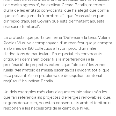
i de molta agressió", ha explicat Gerard Batalla, membre
d'una de les entitats convocants, que ha afegit que confia
que serà una jornada "nombrosa" i que "marcarà un punt
d'inflexió d'aquest Govern que està permetent aquesta
massacre territorial".
La protesta, que porta per lema 'Defensem la terra. Volem
Pobles Vius', va acompanyada d'un manifest que ja compta
amb més de 150 col·lectius a favor i prop d'un miler
d'adhesions de particulars. En especial, els convocants
critiquen i demanen posar fi a la interferència i a la
proliferació de projectes externs que "afecten" les zones
rurals. "Ara mateix és massa escandalós i
evident
tot el que
està passant, és un problema de desequilibri territorial
majúscul", ha indicat Batalla.
Un dels exemples més clars d'aquestes iniciatives són les
que fan referència als projectes d'energies renovables, que,
segons denuncien, no estan consensuats amb el territori ni
responen a les necessitats de la gent que hi viu.