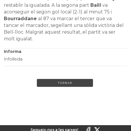
restablir la igualada. A la segona part
Baili
va
aconseguir el segon gol local (2-1) al minut 75 i
Bourraddane
al 87 va marcar el tercer que va
tancar el marcador, segellant una sòlida victòria del
Bell-lloc. Malgrat aquest resultat, el partit va ser
molt igualat.
Informa
Infolleida
TORNAR
Segueix-nos a les xarxes!