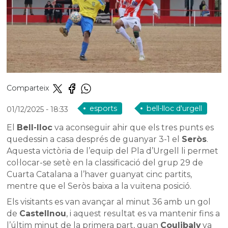
Comparteix
esports
bell-lloc d'urgell
01/12/2025
- 18:33
El
Bell-lloc
va aconseguir ahir que els tres punts es
quedessin a casa després de guanyar 3-1 el
Seròs
.
Aquesta victòria de l’equip del Pla d’Urgell li permet
col·locar-se setè en la classificació del grup 29 de
Cuarta Catalana a l’haver guanyat cinc partits,
mentre que el Seròs baixa a la vuitena posició.
Els visitants es van avançar al minut 36 amb un gol
de
Castellnou
, i aquest resultat es va mantenir fins a
l’últim minut de la primera part, quan
Coulibaly
va