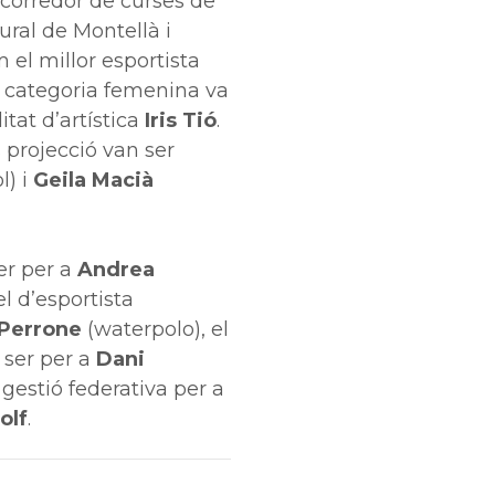
 i corredor de curses de
ural de Montellà i
 el millor esportista
n categoria femenina va
itat d’artística
Iris Tió
.
projecció van ser
l) i
Geila Macià
er per a
Andrea
el d’esportista
 Perrone
(waterpolo), el
 ser per a
Dani
r gestió federativa per a
olf
.