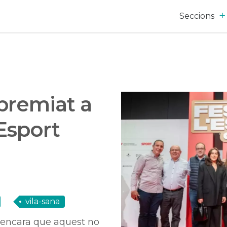
Seccions
 premiat a
’Esport
vila-sana
, encara que aquest no