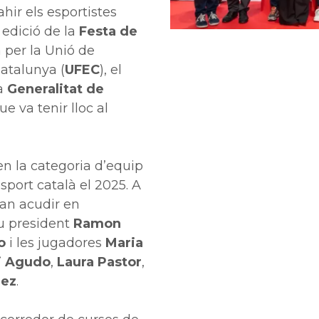
 ahir els esportistes
 edició de la
Festa de
 per la Unió de
atalunya (
UFEC
), el
la
Generalitat de
que va tenir lloc al
en la categoria d’equip
sport català el 2025. A
van acudir en
eu president
Ramon
o
i les jugadores
Maria
i Agudo
,
Laura Pastor
,
ez
.