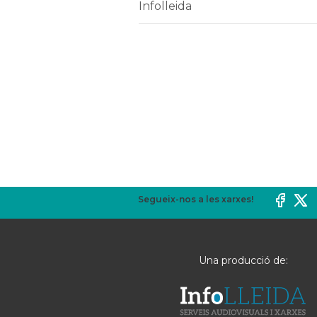
Infolleida
Segueix-nos a les xarxes!
Una producció de: