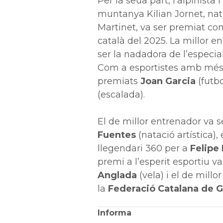
Per la seua part, l’alpinista
muntanya Kilian Jornet, nat
Martinet, va ser premiat com
català del 2025. La millor e
ser la nadadora de l’especial
Com a esportistes amb més 
premiats
Joan Garcia
(futbo
(escalada).
El de millor entrenador va s
Fuentes
(natació artística), 
llegendari 360 per a
Felipe
premi a l’esperit esportiu va
Anglada
(vela) i el de millo
la
Federació Catalana de G
Informa