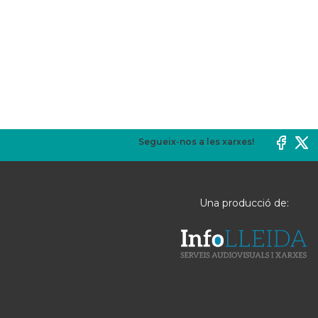
Segueix-nos a les xarxes!
Una producció de: