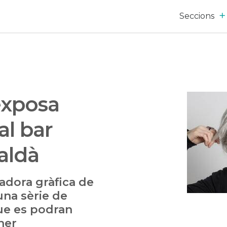
Seccions
exposa
al bar
aldà
yadora gràfica de
una sèrie de
que es podran
ener