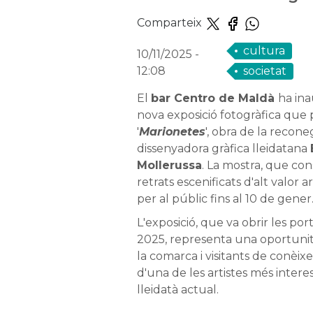
Comparteix
cultura
10/11/2025
-
12:08
societat
El
bar Centro de Maldà
ha ina
nova exposició fotogràfica que p
'
Marionetes
', obra de la recone
dissenyadora gràfica lleidatana
Mollerussa
. La mostra, que con
retrats escenificats d'alt valor ar
per al públic fins al 10 de gener
L'exposició, que va obrir les p
2025, representa una oportunita
la comarca i visitants de conèixe
d'una de les artistes
més intere
lleidatà actual.