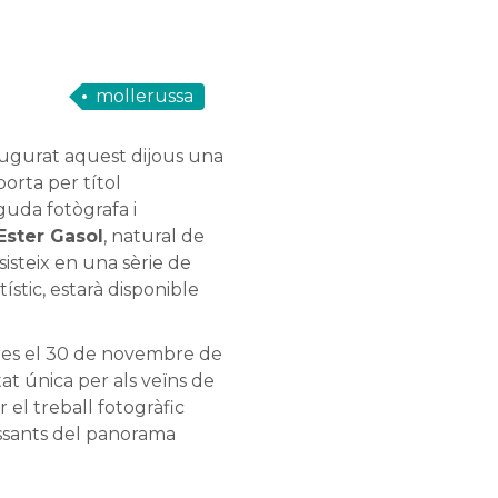
mollerussa
ugurat aquest dijous una
orta per títol
guda fotògrafa i
Ester Gasol
, natural de
sisteix en una
sèrie de
tístic, estarà disponible
.
ortes el 30 de novembre de
t única per als veïns de
r el
treball fotogràfic
ssants del panorama