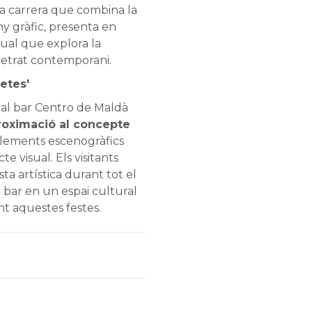
a carrera que combina la
ny gràfic, presenta en
ual que explora la
l retrat contemporani.
etes'
a al bar Centro de Maldà
proximació al concepte
elements escenogràfics
e visual. Els visitants
a artística durant tot el
l bar en un
espai cultural
nt aquestes festes.