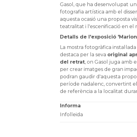
Gasol, que ha desenvolupat un
fotografia artística amb el disse
aquesta ocasió una proposta vis
teatralitat i l'escenificació en e
Detalls de l'exposició 'Marion
La mostra fotogràfica instal·lad
destaca per la seva
original a
del retrat
, on Gasol juga amb 
per crear imatges de gran impact
podran gaudir d'aquesta propost
període nadalenc, convertint e
de referència a la localitat dura
Informa
Infolleida